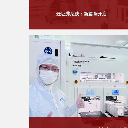
​迁址​弗尼茨：新篇章开启